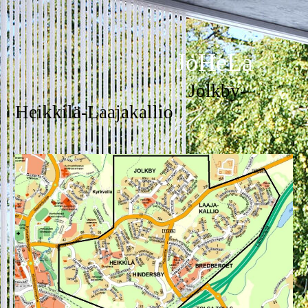
JoHeLa
Jolkby-
Heikkilä-Laajakallio