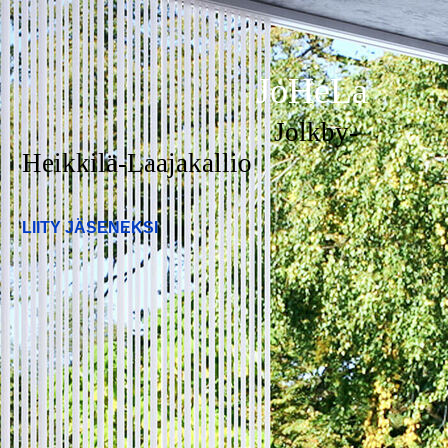
JoHeLa
Jolkby-
Heikkilä-Laajakallio
LIITY JÄSENEKSI